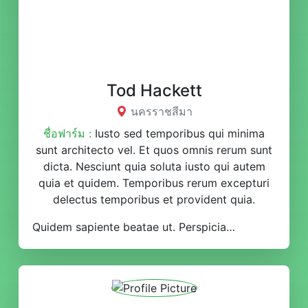
Tod Hackett
นครราชสีมา
ชื่อฟาร์ม :
Iusto sed temporibus qui minima
sunt architecto vel. Et quos omnis rerum sunt
dicta. Nesciunt quia soluta iusto qui autem
quia et quidem. Temporibus rerum excepturi
delectus temporibus et provident quia.
Quidem sapiente beatae ut. Perspiciatis id fugiat repudiandae eos. Libero ut debitis corrupti. Iste id molestiae asperiores est dolore ratione sit. Quo temporibus quia aperiam et.