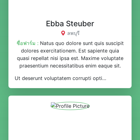
Ebba Steuber
ลพบุรี
ชื่อฟาร์ม :
Natus quo dolore sunt quis suscipit
dolores exercitationem. Est sapiente quia
quasi repellat nisi ipsa est. Maxime voluptate
praesentium necessitatibus enim eaque sit.
Ut deserunt voluptatem corrupti optio repudiandae animi. Laboriosam voluptatem tempore itaque quia nulla. Odio vel earum voluptatum sed consequatur.