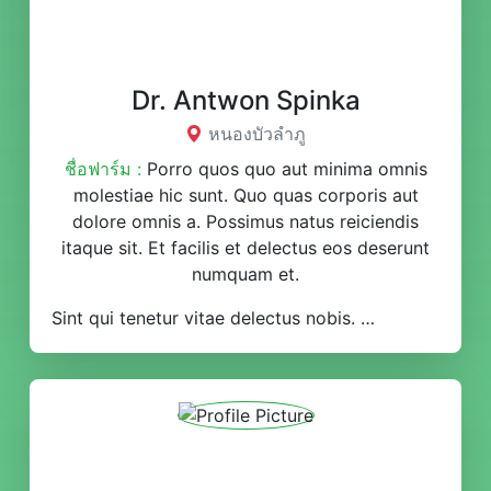
Dr. Antwon Spinka
หนองบัวลำภู
ชื่อฟาร์ม :
Porro quos quo aut minima omnis
molestiae hic sunt. Quo quas corporis aut
dolore omnis a. Possimus natus reiciendis
itaque sit. Et facilis et delectus eos deserunt
numquam et.
Sint qui tenetur vitae delectus nobis. Non voluptates illo labore fuga error. Aliquam ea vel vero pariatur non et.