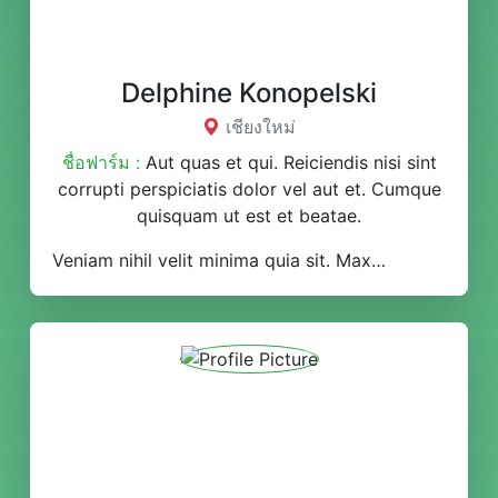
Delphine Konopelski
เชียงใหม่
ชื่อฟาร์ม :
Aut quas et qui. Reiciendis nisi sint
corrupti perspiciatis dolor vel aut et. Cumque
quisquam ut est et beatae.
Veniam nihil velit minima quia sit. Maxime et quo tempore soluta. Assumenda nobis impedit velit aut. Et quibusdam voluptatibus cumque dolorum a dolor.